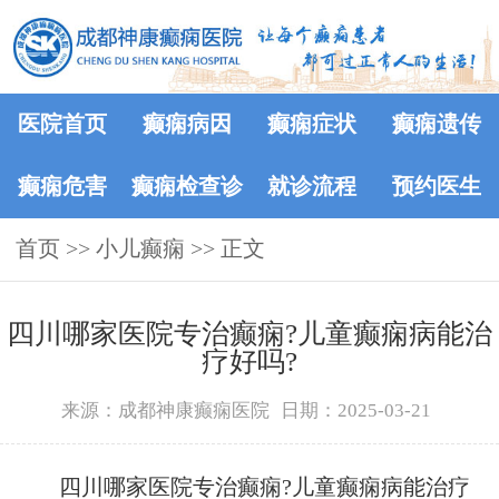
医院首页
癫痫病因
癫痫症状
癫痫遗传
癫痫危害
癫痫检查诊
就诊流程
预约医生
首页
>>
小儿癫痫
断
>> 正文
四川哪家医院专治癫痫?儿童癫痫病能治
疗好吗?
来源：成都神康癫痫医院
日期：2025-03-21
四川哪家医院专治癫痫?儿童癫痫病能治疗