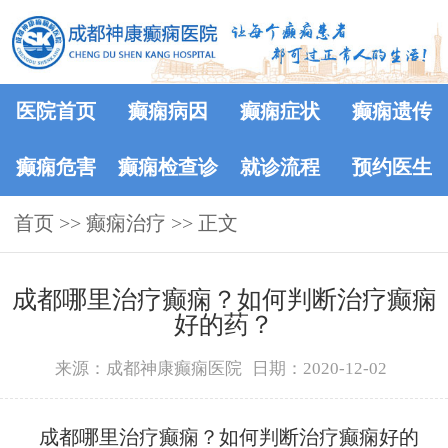
医院首页
癫痫病因
癫痫症状
癫痫遗传
癫痫危害
癫痫检查诊
就诊流程
预约医生
首页
>>
癫痫治疗
断
>> 正文
成都哪里治疗癫痫？如何判断治疗癫痫
好的药？
来源：成都神康癫痫医院
日期：2020-12-02
成都哪里治疗癫痫？如何判断治疗癫痫好的