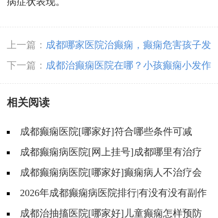
病症状表现。
上一篇：
成都哪家医院治癫痫，癫痫危害孩子发
育的哪些方面？
下一篇：
成都治癫痫医院在哪？小孩癫痫小发作
有那些症状?
相关阅读
成都癫痫医院[哪家好]符合哪些条件可减
药、停药?
成都癫痫病医院[网上挂号]成都哪里有治疗
癫痫的中医?
成都癫痫病医院[哪家好]癫痫病人不治疗会
怎样?
2026年成都癫痫病医院排行|有没有没有副作
用的抗癫痫药物呢？
成都治抽搐医院[哪家好]儿童癫痫怎样预防