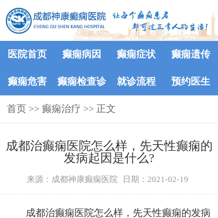
医院首页
癫痫病因
癫痫症状
癫痫遗传
癫痫危害
癫痫检查诊
就诊流程
预约医生
首页
>>
癫痫治疗
断
>> 正文
成都治癫痫医院怎么样，先天性癫痫的
发病起因是什么?
来源：成都神康癫痫医院
日期：2021-02-19
成都治癫痫医院怎么样，先天性癫痫的发病