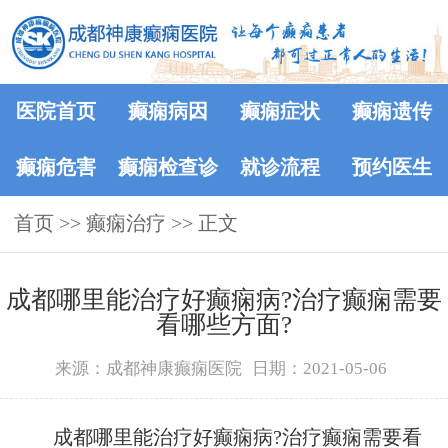
医院首页
癫痫病因
癫痫症状
癫痫遗传
癫痫危害
癫痫检查诊
就诊流程
预约医生
首页
>>
癫痫治疗
断
>> 正文
​成都哪里能治疗好癫痫病?治疗癫痫需要
看哪些方面?
来源：成都神康癫痫医院
日期：2021-05-06
成都哪里能治疗好癫痫病?治疗癫痫需要看