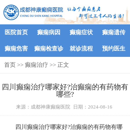
医院首页
癫痫病因
癫痫症状
癫痫遗传
癫痫危害
癫痫检查诊
就诊流程
预约医生
首页
>>
癫痫治疗
断
>> 正文
四川癫痫治疗哪家好?治癫痫的有药物有
哪些?
来源：成都神康癫痫医院
日期：2024-08-16
四川癫痫治疗哪家好?治癫痫的有药物有哪