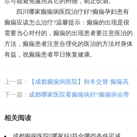
尽可能避免服用其它的药物，制止饮酒。
四川哪家癫痫病医院治疗好?癫痫孕妇患有
癫痫应该怎么治疗?温馨提示：癫痫的出现是很
需要当心对付的，癫痫的出现患者要注意医治的
方法，癫痫患者注意合理化的医治的方法对身体
有益，祝癫痫患者早日恢复健康。
上一篇：
【成都癫痫病医院】秋冬交替·癫痫高
发，11月9-10日，北京专家助力会诊解癫痫疑
下一篇：
成都哪家医院看癫痫病好?癫痫病会带
难，号源紧张，速约!
来哪些后遗症?
相关阅读
成都癫痫医院[哪家好]符合哪些条件可减