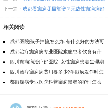
回事
下一篇：
成都看癫痫哪里靠谱？无热性癫痫病好
治不？
相关阅读
成都医院|孩子抽搐怎么办-有什么好的方法可
以预防癫痫发作?
成都治疗癫痫病专业医院癫痫患者饮食有什
么特殊注意事项?
四川癫痫病治疗好医院_女性癫痫患者生理期
要注意什么?
四川治疗癫痫病费用要多少?羊癫疯发作时怎
么护理?
都癫痫病专业医院科普癫痫患者的护理怎么
做?