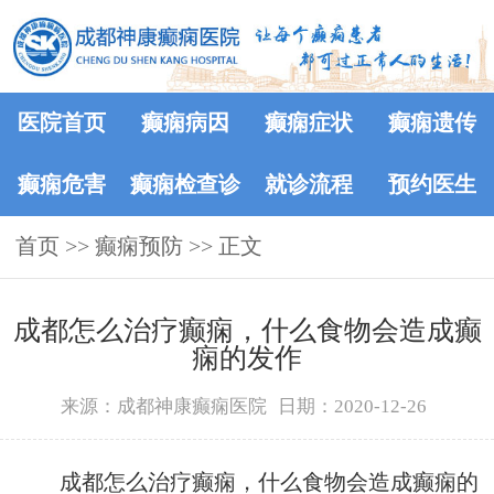
医院首页
癫痫病因
癫痫症状
癫痫遗传
癫痫危害
癫痫检查诊
就诊流程
预约医生
首页
>>
癫痫预防
断
>> 正文
成都怎么治疗癫痫，什么食物会造成癫
痫的发作
来源：成都神康癫痫医院
日期：2020-12-26
成都怎么治疗癫痫，什么食物会造成癫痫的