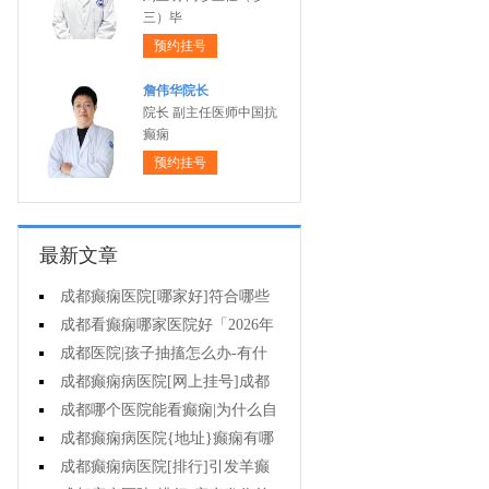
三）毕
预约挂号
詹伟华院长
院长 副主任医师中国抗
癫痫
预约挂号
最新文章
成都癫痫医院[哪家好]符合哪些
条件可减药、停药?
成都看癫痫哪家医院好「2026年
度公布」孩子高烧不退当心变成癫
成都医院|孩子抽搐怎么办-有什
痫!
么好的方法可以预防癫痫发作?
成都癫痫病医院[网上挂号]成都
哪里有治疗癫痫的中医?
成都哪个医院能看癫痫|为什么自
己会得癫痫病?
成都癫痫病医院{地址}癫痫有哪
些危害?
成都癫痫病医院[排行]引发羊癫