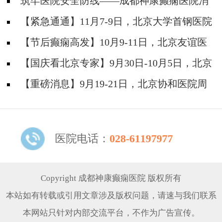
筑牢医院安全防线——成都神康癫痫医院消
防安全培训纪实
【紧急通通】11月7-9日，北京大学首钢医院
神经内科胡颖教授亲临成都会诊，破解癫痫疑难
【节后癫痫高发】10月9-11日，北京友谊医
院陈葵博士免费会诊+治疗援助，破解癫痫难
【国庆看北京专家】9月30日-10月5日，北京
题！
天坛&首钢医院两大专家蓉城亲诊+癫痫大额救
【重磅消息】9月19-21日，北京协和医院周
助，速约！
祥琴教授成都领衔会诊，共筑全年龄段抗癫防
线！
医院电话：
028-61197977
Copyright 成都神康癫痫医院 版权所有
本站如有转载或引用文章涉及版权问题，请速与我们联系
本网站只针对内部交流平台，不作为广告宣传。