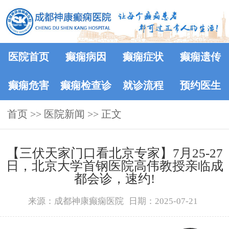
医院首页
癫痫病因
癫痫症状
癫痫遗传
癫痫危害
癫痫检查诊
就诊流程
预约医生
首页
>>
医院新闻
断
>> 正文
【三伏天家门口看北京专家】7月25-27
日，北京大学首钢医院高伟教授亲临成
都会诊，速约!‌
来源：成都神康癫痫医院
日期：2025-07-21