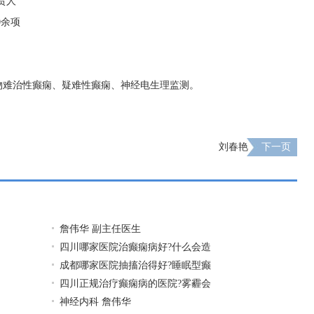
责人
0余项
物难治性癫痫、疑难性癫痫、神经电生理监测。
刘春艳
下一页
詹伟华 副主任医生
四川哪家医院治癫痫病好?什么会造
成都哪家医院抽搐治得好?睡眠型癫
四川正规治疗癫痫病的医院?雾霾会
神经内科 詹伟华