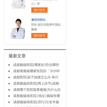
三）毕
预约挂号
詹伟华院长
院长 副主任医师中国抗
癫痫
预约挂号
最新文章
成都癫痫医院[哪家好]符合哪些
条件可减药、停药?
成都看癫痫哪家医院好「2026年
度公布」孩子高烧不退当心变成癫
成都医院|孩子抽搐怎么办-有什
痫!
么好的方法可以预防癫痫发作?
成都癫痫病医院[网上挂号]成都
哪里有治疗癫痫的中医?
成都哪个医院能看癫痫|为什么自
己会得癫痫病?
成都癫痫病医院{地址}癫痫有哪
些危害?
成都癫痫病医院[排行]引发羊癫