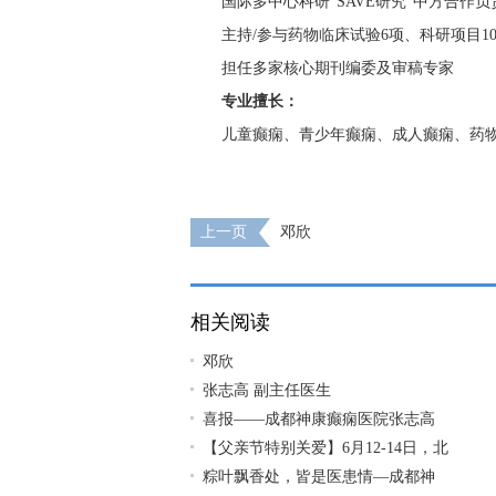
国际多中心科研"SAVE研究"中方合作负
主持/参与药物临床试验6项、科研项目1
担任多家核心期刊编委及审稿专家
专业擅长：
儿童癫痫、青少年癫痫、成人癫痫、药
上一页
邓欣
相关阅读
邓欣
张志高 副主任医生
喜报——成都神康癫痫医院张志高
【父亲节特别关爱】6月12-14日，北
粽叶飘香处，皆是医患情—成都神