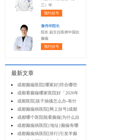
三）毕
预约挂号
詹伟华院长
院长 副主任医师中国抗
癫痫
预约挂号
最新文章
成都癫痫医院[哪家好]符合哪些
条件可减药、停药?
成都看癫痫哪家医院好「2026年
度公布」孩子高烧不退当心变成癫
成都医院|孩子抽搐怎么办-有什
痫!
么好的方法可以预防癫痫发作?
成都癫痫病医院[网上挂号]成都
哪里有治疗癫痫的中医?
成都哪个医院能看癫痫|为什么自
己会得癫痫病?
成都癫痫病医院{地址}癫痫有哪
些危害?
成都癫痫病医院[排行]引发羊癫