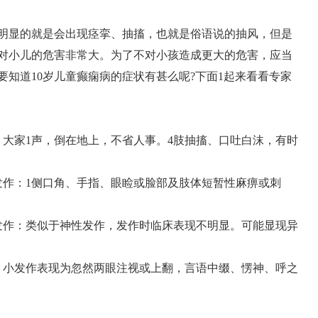
明显的就是会出现痉挛、抽搐，也就是俗语说的抽风，但是
对小儿的危害非常大。为了不对小孩造成更大的危害，应当
知道10岁儿童癫痫病的症状有甚么呢?下面1起来看看专家
，大家1声，倒在地上，不省人事。4肢抽搐、口吐白沫，有时
发作：1侧口角、手指、眼睑或脸部及肢体短暂性麻痹或刺
性发作：类似于神性发作，发作时临床表现不明显。可能显现异
作：小发作表现为忽然两眼注视或上翻，言语中缀、愣神、呼之