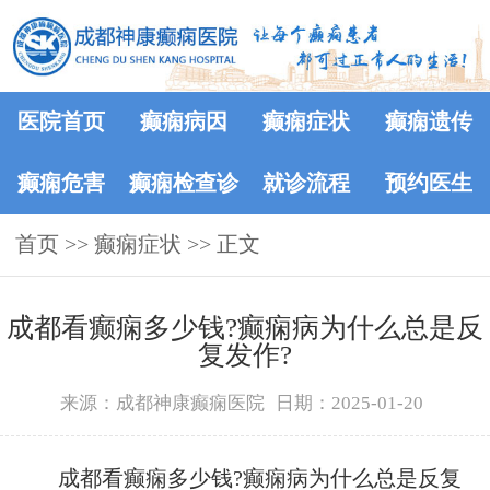
医院首页
癫痫病因
癫痫症状
癫痫遗传
癫痫危害
癫痫检查诊
就诊流程
预约医生
首页
>>
癫痫症状
断
>> 正文
成都看癫痫多少钱?癫痫病为什么总是反
复发作?
来源：成都神康癫痫医院
日期：2025-01-20
成都看癫痫多少钱?癫痫病为什么总是反复