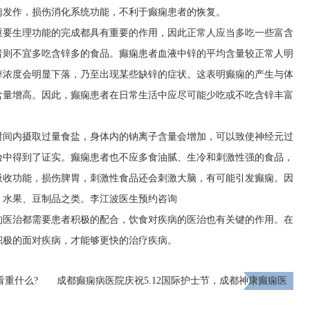
痫发作，损伤消化系统功能，不利于癫痫患者的恢复。
重要生理功能的完成都具有重要的作用，因此正常人应当多吃一些富含
者则不宜多吃含锌多的食品。癫痫患者血液中锌的平均含量较正常人明
锌浓度会明显下落，乃至出现某些缺锌的症状。这表明癫痫的产生与体
含量增高。因此，癫痫患者在日常生活中应尽可能少吃或不吃含锌丰富
时间内摄取过量食盐，身体内的钠离子含量会增加，可以致使神经元过
验中得到了证实。癫痫患者也不应多食油腻、生冷和刺激性强的食品，
吸收功能，损伤脾胃，刺激性食品还会刺激大脑，有可能引发癫痫。因
、水果、豆制品之类。
李江波医生预约咨询
的医治都需要患者积极的配合，饮食对疾病的医治也有关键的作用。在
积极的面对疾病，才能够更快的治疗疾病。
看重什么?
成都癫痫病医院庆祝5.12国际护士节，成都神康癫痫医
院举办护理专业知识比赛和优秀护士评选活动
下一页