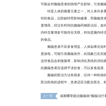
可能会对癫痫患者的病情产生影响，引发癫
锌是人体的微量元素之一，对人体许多
锌的食品，以防缺锌而影响健康，而癫痫患
显增高，经过长时间抗癫痫药物医治后，血
内锌含量增多可能存在关联，特别是脑内锌
的食品。
癫痫患者不应多食用盐，人体如果在短
度放电，可能引发癫痫发作，此现象已在实
这些食品会刺激肠胃，影响消化系统的消化
此癫痫患者应选择平淡饮食，可以多食蔬菜
癫痫的医治方法有很多，任何一种疾病
医治疾病的进程中，患者还应当配合医生，
上一页
​成都哪里能治癫痫病?癫痫治疗