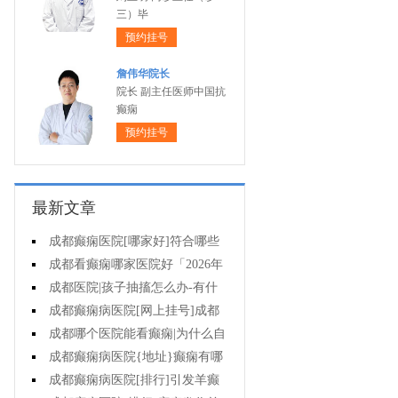
三）毕
预约挂号
詹伟华院长
院长 副主任医师中国抗
癫痫
预约挂号
最新文章
成都癫痫医院[哪家好]符合哪些
条件可减药、停药?
成都看癫痫哪家医院好「2026年
度公布」孩子高烧不退当心变成癫
成都医院|孩子抽搐怎么办-有什
痫!
么好的方法可以预防癫痫发作?
成都癫痫病医院[网上挂号]成都
哪里有治疗癫痫的中医?
成都哪个医院能看癫痫|为什么自
己会得癫痫病?
成都癫痫病医院{地址}癫痫有哪
些危害?
成都癫痫病医院[排行]引发羊癫