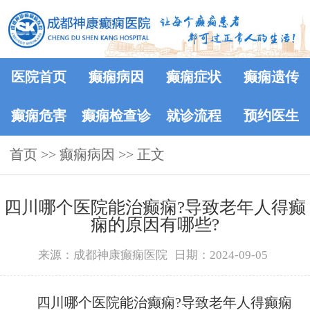
医院首页
癫痫病因
癫痫症状
癫痫遗传
癫痫危害
癫痫检查诊
就诊流程
预约医生
首页
>>
癫痫病因
断
>> 正文
四川哪个医院能治癫痫?导致老年人得癫
痫的原因有哪些?
来源：成都神康癫痫医院
日期：2024-09-05
四川哪个医院能治癫痫?导致老年人得癫痫