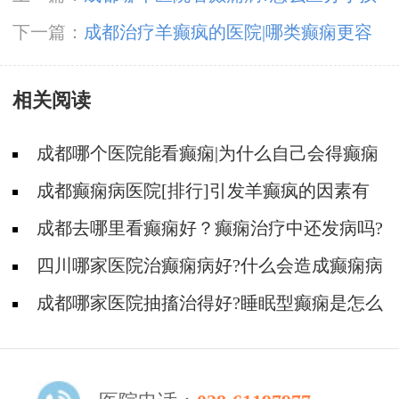
假性癫痫发作与癫痫发作?
下一篇：
成都治疗羊癫疯的医院|哪类癫痫更容
易遗传?
相关阅读
成都哪个医院能看癫痫|为什么自己会得癫痫
病?
成都癫痫病医院[排行]引发羊癫疯的因素有
哪些?
成都去哪里看癫痫好？癫痫治疗中还发病吗?
四川哪家医院治癫痫病好?什么会造成癫痫病
反复发作?
成都哪家医院抽搐治得好?睡眠型癫痫是怎么
引起的?