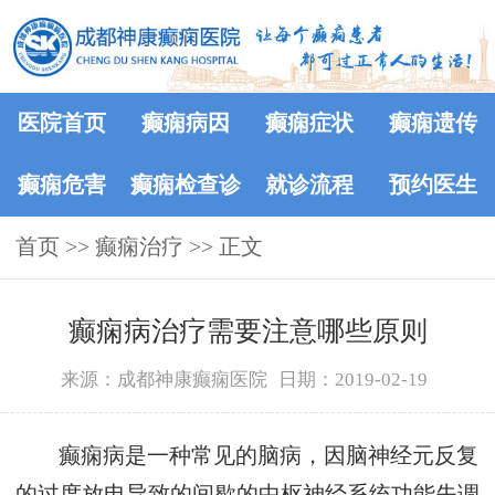
医院首页
癫痫病因
癫痫症状
癫痫遗传
癫痫危害
癫痫检查诊
就诊流程
预约医生
首页
>>
癫痫治疗
断
>> 正文
癫痫病治疗需要注意哪些原则
来源：成都神康癫痫医院
日期：2019-02-19
癫痫病是一种常见的脑病，因脑神经元反复
的过度放电导致的间歇的中枢神经系统功能失调