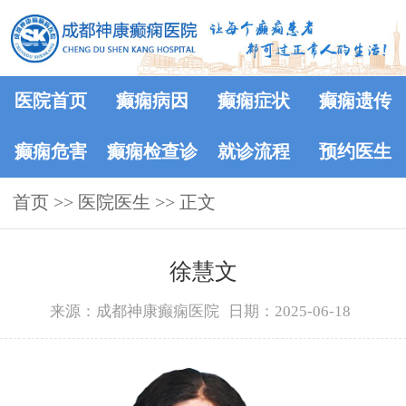
医院首页
癫痫病因
癫痫症状
癫痫遗传
癫痫危害
癫痫检查诊
就诊流程
预约医生
首页
>>
医院医生
断
>> 正文
徐慧文
来源：成都神康癫痫医院
日期：2025-06-18