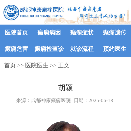
医院首页
癫痫病因
癫痫症状
癫痫遗传
癫痫危害
癫痫检查诊
就诊流程
预约医生
首页
>>
医院医生
断
>> 正文
胡颖
来源：成都神康癫痫医院
日期：2025-06-18