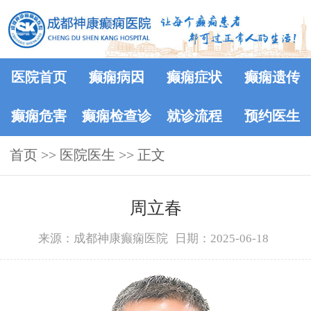
医院首页
癫痫病因
癫痫症状
癫痫遗传
癫痫危害
癫痫检查诊
就诊流程
预约医生
首页
>>
医院医生
断
>> 正文
周立春
来源：成都神康癫痫医院
日期：2025-06-18