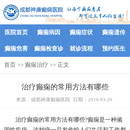
医院首页
癫痫病因
癫痫症状
癫痫遗传
癫痫危害
癫痫检查诊
就诊流程
预约医生
首页
>>
癫痫治疗
断
>> 正文
治疗癫痫的常用方法有哪些
来源：成都神康癫痫医院
日期：2019-03-29
治疗癫痫的常用方法有哪些?癫痫是一种顽
固性疾病，这种病一旦发作给人们生活和工作都