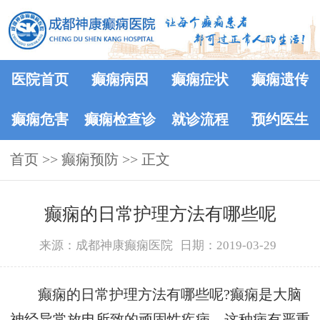
医院首页
癫痫病因
癫痫症状
癫痫遗传
癫痫危害
癫痫检查诊
就诊流程
预约医生
首页
>>
癫痫预防
断
>> 正文
癫痫的日常护理方法有哪些呢
来源：成都神康癫痫医院
日期：2019-03-29
癫痫的日常护理方法有哪些呢?癫痫是大脑
神经异常放电所致的顽固性疾病，这种病有严重