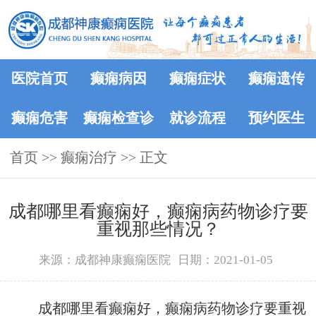
医院首页
癫痫病因
癫痫症状
癫痫遗传
癫痫危害
癫痫检查诊
就诊流程
预约医生
首页
>>
癫痫治疗
断
>> 正文
成都哪里看癫痫好，癫痫病药物诊疗要
重视那些情况？
来源：成都神康癫痫医院
日期：2021-01-05
成都哪里看癫痫好，癫痫病药物诊疗要重视