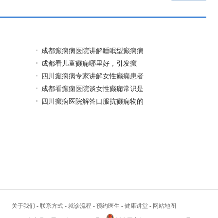
成都癫痫病医院讲解睡眠型癫痫病
​成都看儿童癫痫哪里好，引发癫
四川癫痫病专家讲解女性癫痫患者
成都看癫痫医院谈女性癫痫常识是
四川癫痫医院解答口服抗癫痫物的
关于我们
-
联系方式
-
就诊流程
-
预约医生
-
健康讲堂
-
网站地图