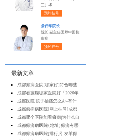
三）毕
预约挂号
詹伟华院长
院长 副主任医师中国抗
癫痫
预约挂号
最新文章
成都癫痫医院[哪家好]符合哪些
条件可减药、停药?
成都看癫痫哪家医院好「2026年
度公布」孩子高烧不退当心变成癫
成都医院|孩子抽搐怎么办-有什
痫!
么好的方法可以预防癫痫发作?
成都癫痫病医院[网上挂号]成都
哪里有治疗癫痫的中医?
成都哪个医院能看癫痫|为什么自
己会得癫痫病?
成都癫痫病医院{地址}癫痫有哪
些危害?
成都癫痫病医院[排行]引发羊癫