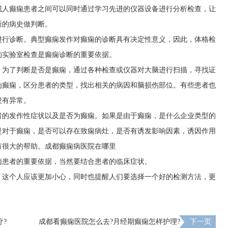
成人癫痫患者之间可以同时通过学习先进的仪器设备进行分析检查，让
晰的病史做判断。
进行诊断。典型癫痫发作对癫痫的诊断具有决定性意义，因此，体格检
的实验室检查是癫痫诊断的重要依据。
。为了判断是否是癫痫，通过各种检查或仪器对大脑进行扫描，寻找证
为癫痫，区分患者的类型，找出相关的病因和脑损伤部位。有些患者也
没有异常。
者的发作性症状以及是否为癫痫。如果是由于癫痫，是什么企业类型的
是对于癫痫，是否可以存在致痫病灶，是否有诱发影响因素，诱因作用
有很大的帮助。
成都癫痫病医院在哪里
痫患者的重要依据，当然要结合患者的临床症状。
，这个人应该更加小心，同时也提醒人们要选择一个好的检测方法，更
疗?
成都看癫痫医院怎么去?月经期癫痫怎样护理?
下一页