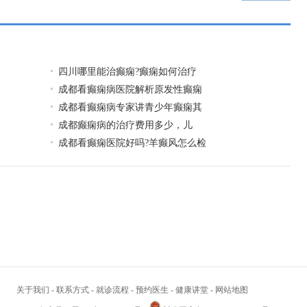
一页
​四川哪里能治癫痫?癫痫如何治疗
成都看癫痫病医院解析原发性癫痫
成都看癫痫病专家讲青少年癫痫其
​成都癫痫病的治疗费用多少，儿
成都看癫痫医院好吗?羊癫风怎么检
关于我们
-
联系方式
-
就诊流程
-
预约医生
-
健康讲堂
-
网站地图