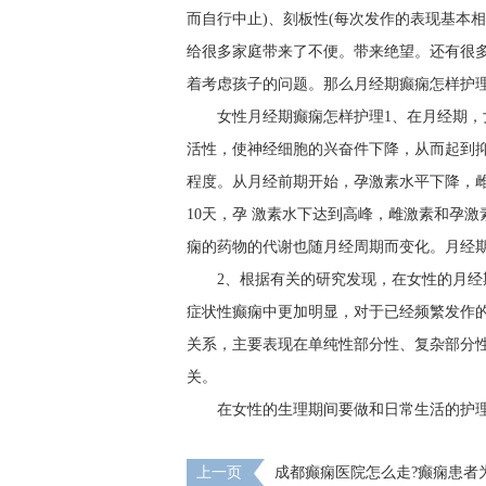
而自行中止)、刻板性(每次发作的表现基本
给很多家庭带来了不便。带来绝望。还有很
着考虑孩子的问题。那么月经期癫痫怎样护理
女性月经期癫痫怎样护理1、在月经期
活性，使神经细胞的兴奋件下降，从而起到抑
程度。从月经前期开始，孕激素水平下降，
10天，孕 激素水下达到高峰，雌激素和孕
痫的药物的代谢也随月经周期而变化。月经
2、根据有关的研究发现，在女性的月
症状性癫痫中更加明显，对于已经频繁发作的
关系，主要表现在单纯性部分性、复杂部分性
关。
在女性的生理期间要做和日常生活的护
上一页
成都癫痫医院怎么走?癫痫患者