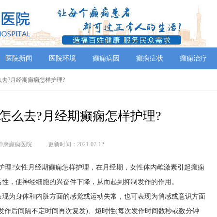
医院新闻
医院环境
癫痫病因
癫痫症状
癫痫治疗
么去?月经期癫痫怎样护理?
怎么去?月经期癫痫怎样护理?
神康癫痫医院
更新时间：2021-07-12
护理?女性月经期癫痫怎样护理，在月经期，女性体内雌激素引起癫痫
活性，使神经细胞的兴奋件下降，从而起到抑制发作的作用。
表现为身体和内脏方面的感觉或运动失常，也可表现为悄感或意识方面
发作后间隔不定时间再次复发)、短时性(每次发作时间数秒或数分钟