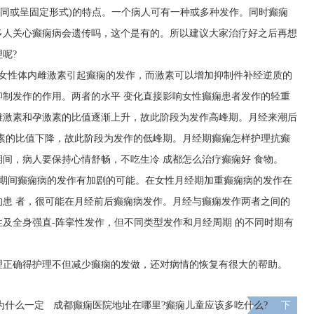
相同或呈固定形式)的特点。一个病人可有一种或多种发作。同时癫痫
多人关心癫痫病会遗传吗，这个是有的。所以建议大家治疗好之后再想
呢?
，女性体内雌激素引起癫痫的发作，而激素可以增加抑制件补经逆质的
制发作的作用。两者的水平 变化直接影响女性癫痫患者发作的轻重
雌激素和孕激素的比值逐渐上升，故此阶段为发作高峰期。月经来潮后
激素的比值下降，故此阶段为发作的低峰期。月经期癫痫怎样护理抗癫
期间，病人要保持心情舒畅，不吃生冷
成都怎么治疗癫痫好
食物。
经期间癫痫病的发作有加剧的可能。在女性月经期加重癫痫病的发作在
患 者，很可能在月经前后癫痫病发作。月经与癫痫发作两者之间的
及全身强直-阵挛性发作，但不同类型发作和月经周期 的不同时期有
理正确得护理不但减少癫痫的发做，还对病情的恢复有很大的帮助。
为什么一定
成都癫痫医院地址在哪里?癫痫儿童应该多吃什么?
下