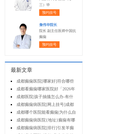
三）毕
预约挂号
詹伟华院长
院长 副主任医师中国抗
癫痫
预约挂号
最新文章
成都癫痫医院[哪家好]符合哪些
条件可减药、停药?
成都看癫痫哪家医院好「2026年
度公布」孩子高烧不退当心变成癫
成都医院|孩子抽搐怎么办-有什
痫!
么好的方法可以预防癫痫发作?
成都癫痫病医院[网上挂号]成都
哪里有治疗癫痫的中医?
成都哪个医院能看癫痫|为什么自
己会得癫痫病?
成都癫痫病医院{地址}癫痫有哪
些危害?
成都癫痫病医院[排行]引发羊癫