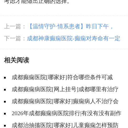
考虑才能做出正确的选择。
上一篇：
【温情守护·情系患者】昨日下午，
「成都癫痫病医院」我院组织召开公休座谈会
下一篇：
成都神康癫痫医院-癫痫对寿命有一定
的危害
相关阅读
成都癫痫医院[哪家好]符合哪些条件可减
药、停药?
成都癫痫病医院[网上挂号]成都哪里有治疗
癫痫的中医?
成都癫痫病医院[哪家好]癫痫病人不治疗会
怎样?
2026年成都癫痫病医院排行|有没有没有副作
用的抗癫痫药物呢？
成都治抽搐医院[哪家好]儿童癫痫怎样预防