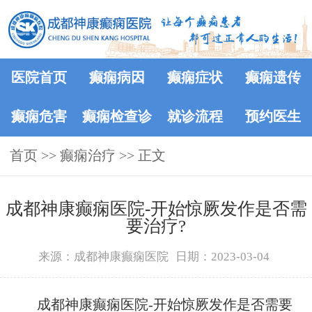
医院首页
癫痫病因
癫痫症状
癫痫遗传
癫痫危害
癫痫检查诊
就诊流程
预约医生
首页
>>
癫痫治疗
断
>> 正文
成都神康癫痫医院-开始惊厥发作是否需
要治疗?
来源：成都神康癫痫医院
日期：2023-03-04
成都神康癫痫医院-开始惊厥发作是否需要