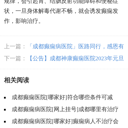
规律，会引起胃、结肠反射功能障碍和便秘症
状，一旦身体解毒代谢不畅，就会诱发癫痫发
作，影响治疗。
上一篇：
「成都癫痫病医院」医路同行，感恩有
您!成都神康癫痫医院祝大家感恩节快乐!
下一篇：
【公告】成都神康癫痫医院2023年元旦
假期正常接诊
相关阅读
成都癫痫医院[哪家好]符合哪些条件可减
药、停药?
成都癫痫病医院[网上挂号]成都哪里有治疗
癫痫的中医?
成都癫痫病医院[哪家好]癫痫病人不治疗会