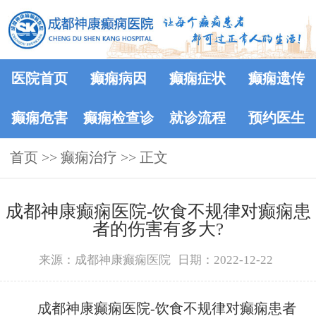
医院首页
癫痫病因
癫痫症状
癫痫遗传
癫痫危害
癫痫检查诊
就诊流程
预约医生
首页
>>
癫痫治疗
断
>> 正文
成都神康癫痫医院-饮食不规律对癫痫患
者的伤害有多大?
来源：成都神康癫痫医院
日期：2022-12-22
成都神康癫痫医院-饮食不规律对癫痫患者