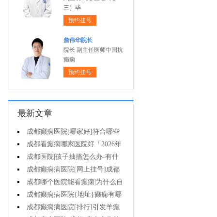
三）毕
预约挂号
詹伟华院长
院长 副主任医师中国抗
癫痫
预约挂号
最新文章
成都癫痫医院[哪家好]符合哪些
条件可减药、停药?
成都看癫痫哪家医院好「2026年
度公布」孩子高烧不退当心变成癫
成都医院|孩子抽搐怎么办-有什
痫!
么好的方法可以预防癫痫发作?
成都癫痫病医院[网上挂号]成都
哪里有治疗癫痫的中医?
成都哪个医院能看癫痫|为什么自
己会得癫痫病?
成都癫痫病医院{地址}癫痫有哪
些危害?
成都癫痫病医院[排行]引发羊癫