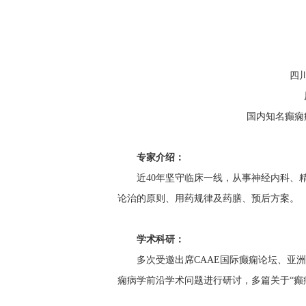
四
国内知名癫痫
专家介绍：
近
40年坚守临床一线，从事神经内科、
论治的原则、用药规律及药膳、预后方案。
学术科研
：
多次受邀出席
CAAE国际癫痫论坛、亚
痫病学前沿学术问题进行研讨，多篇关于“癫