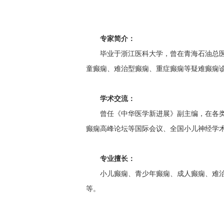
专家简介：
毕业于浙江医科大学，曾在青海石油总
童癫痫、难治型癫痫、重症癫痫等疑难癫痫
学术交流：
曾任《中华医学新进展》副主编，在各
癫痫高峰论坛等国际会议、全国小儿神经学
专业擅长：
小儿癫痫、青少年癫痫、成人癫痫、难
等。