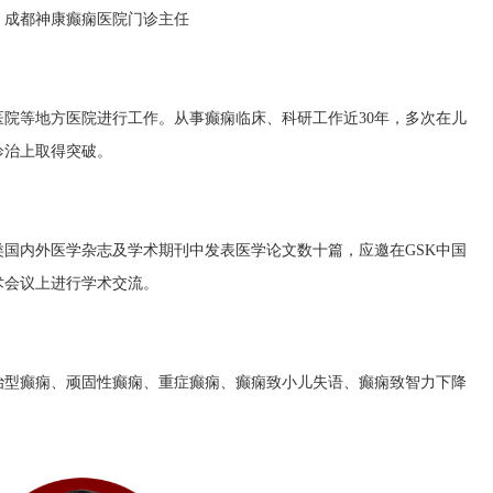
成都神康癫痫医院门诊主任
医院等地方医院进行工作。从事癫痫临床、科研工作近
30年，多次在儿
诊治上取得突破。
类国内外医学杂志及学术期刊中发表医学论文数十篇，应邀在
GSK中国
术会议上进行学术交流。
治型癫痫、顽固性癫痫、重症癫痫、
癫痫致
小儿失语、癫痫致智力下降