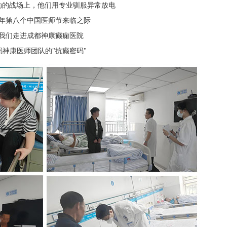
动的战场上，他们用专业驯服异常放电
25年第八个中国医师节来临之际
我们走进成都神康癫痫医院
码神康医师团队的
"
抗癫
密码
"