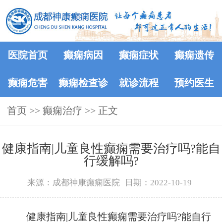
医院首页
癫痫病因
癫痫症状
癫痫遗传
癫痫危害
癫痫检查诊
就诊流程
预约医生
首页
>>
癫痫治疗
断
>> 正文
健康指南|儿童良性癫痫需要治疗吗?能自
行缓解吗?
来源：成都神康癫痫医院
日期：2022-10-19
健康指南|儿童良性癫痫需要治疗吗?能自行