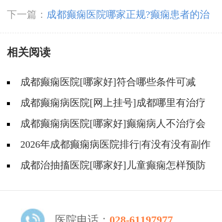
美“医”瞬间，祝所有平凡而伟大的医师们节日快
下一篇：
成都癫痫医院哪家正规?癫痫患者的治
乐！
疗方法有哪些?
相关阅读
成都癫痫医院[哪家好]符合哪些条件可减
药、停药?
成都癫痫病医院[网上挂号]成都哪里有治疗
癫痫的中医?
成都癫痫病医院[哪家好]癫痫病人不治疗会
怎样?
2026年成都癫痫病医院排行|有没有没有副作
用的抗癫痫药物呢？
成都治抽搐医院[哪家好]儿童癫痫怎样预防
更好？
医院电话：
028-61197977