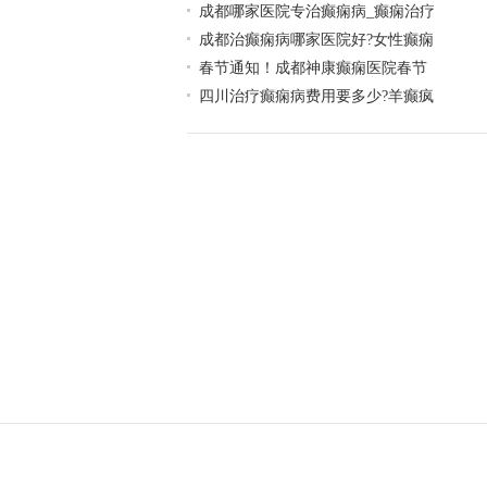
成都哪家医院专治癫痫病_癫痫治疗
成都治癫痫病哪家医院好?女性癫痫
春节通知！成都神康癫痫医院春节
四川治疗癫痫病费用要多少?羊癫疯