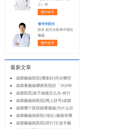
三）毕
预约挂号
詹伟华院长
院长 副主任医师中国抗
癫痫
预约挂号
最新文章
成都癫痫医院[哪家好]符合哪些
条件可减药、停药?
成都看癫痫哪家医院好「2026年
度公布」孩子高烧不退当心变成癫
成都医院|孩子抽搐怎么办-有什
痫!
么好的方法可以预防癫痫发作?
成都癫痫病医院[网上挂号]成都
哪里有治疗癫痫的中医?
成都哪个医院能看癫痫|为什么自
己会得癫痫病?
成都癫痫病医院{地址}癫痫有哪
些危害?
成都癫痫病医院[排行]引发羊癫