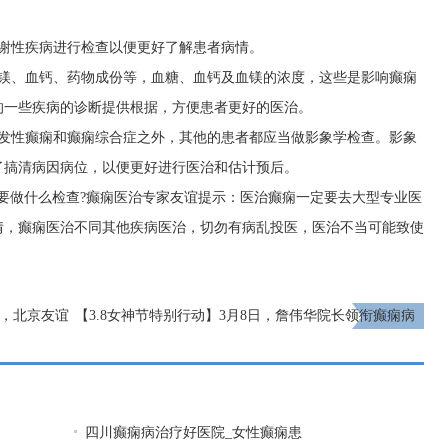
代谢性疾病进行检查以便更好了解患者病情。
血镁、血钙、药物成份等，血糖、血钙及血镁的浓度，这些是影响癫痫
的一些疾病的诊断提供根据，方便患者更好的医治。
原发性癫痫和癫痫综合症之外，其他的患者都应当做影象学检查。影象
了搞清病因病位，以便更好进行医治和估计预后。
要做什么检查?癫痫医治专家友谊提示：医治癫痫一定要去大型专业医
情，癫痫医治不同其他疾病医治，切勿有病乱投医，医治不当可能致使
日，北京友谊
【3.8女神节特别行动】3月8日，詹伟华院长领衔癫痫病
额有限预约
多学科会诊，助力患者重获健康新生
下一页
四川癫痫病治疗好医院_女性癫痫患