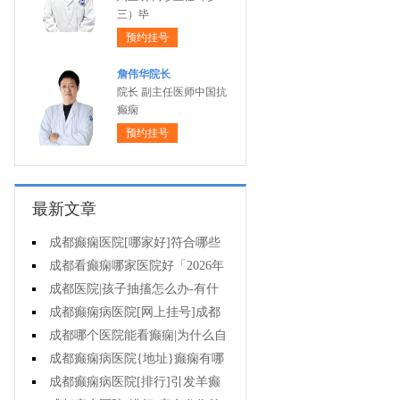
三）毕
预约挂号
詹伟华院长
院长 副主任医师中国抗
癫痫
预约挂号
最新文章
成都癫痫医院[哪家好]符合哪些
条件可减药、停药?
成都看癫痫哪家医院好「2026年
度公布」孩子高烧不退当心变成癫
成都医院|孩子抽搐怎么办-有什
痫!
么好的方法可以预防癫痫发作?
成都癫痫病医院[网上挂号]成都
哪里有治疗癫痫的中医?
成都哪个医院能看癫痫|为什么自
己会得癫痫病?
成都癫痫病医院{地址}癫痫有哪
些危害?
成都癫痫病医院[排行]引发羊癫