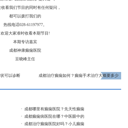
在收看我们节目的同时有任何疑问，
都可以拨打我们的
热线电话028-61197977。
欢迎大家准时收看本期节目!
本期专访嘉宾
成都神康癫痫医院
豆晓峰主任
症状可以诊断
成都治疗癫痫如何？癫痫手术治疗大概要多少
钱?
下一页
成都哪里有癫痫医院？先天性癫痫
成都癫痫病医院在哪？中医眼中的
成都治疗癫痫医院好吗？小儿癫痫