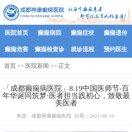
医院首页
癫痫病因
癫痫症状
癫痫遗传
癫痫危害
癫痫检查诊
就诊流程
预约医生
首页
>>
医院新闻
断
>> 正文
「成都癫痫病医院」8.19中国医师节-百
年华诞同筑梦·医者担当践初心，致敬最
美医者
来源：成都神康癫痫医院
日期：2021-08-19