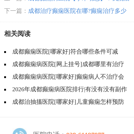
伟华院长和豆晓峰主任癫痫病研究报告荣登国际
下一篇：
​成都治疗癫痫医院在哪?癫痫治疗多少
医学杂志
钱?
相关阅读
成都癫痫医院[哪家好]符合哪些条件可减
药、停药?
成都癫痫病医院[网上挂号]成都哪里有治疗
癫痫的中医?
成都癫痫病医院[哪家好]癫痫病人不治疗会
怎样?
2026年成都癫痫病医院排行|有没有没有副作
用的抗癫痫药物呢？
成都治抽搐医院[哪家好]儿童癫痫怎样预防
更好？