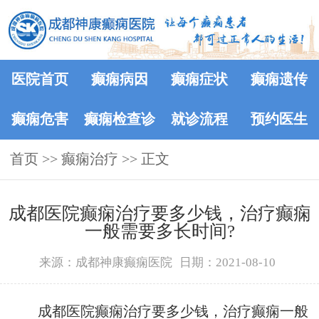
医院首页
癫痫病因
癫痫症状
癫痫遗传
癫痫危害
癫痫检查诊
就诊流程
预约医生
首页
>>
癫痫治疗
断
>> 正文
​成都医院癫痫治疗要多少钱，治疗癫痫
一般需要多长时间?
来源：成都神康癫痫医院
日期：2021-08-10
成都医院癫痫治疗要多少钱，治疗癫痫一般