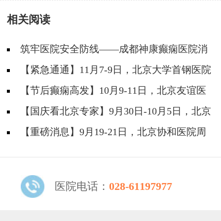
痫疑难
何护理?
相关阅读
筑牢医院安全防线——成都神康癫痫医院消
防安全培训纪实
【紧急通通】11月7-9日，北京大学首钢医院
神经内科胡颖教授亲临成都会诊，破解癫痫疑难
【节后癫痫高发】10月9-11日，北京友谊医
院陈葵博士免费会诊+治疗援助，破解癫痫难
【国庆看北京专家】9月30日-10月5日，北京
题！
天坛&首钢医院两大专家蓉城亲诊+癫痫大额救
【重磅消息】9月19-21日，北京协和医院周
助，速约！
祥琴教授成都领衔会诊，共筑全年龄段抗癫防
线！
医院电话：
028-61197977