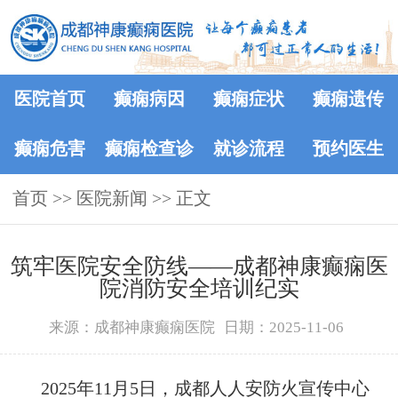
医院首页
癫痫病因
癫痫症状
癫痫遗传
癫痫危害
癫痫检查诊
就诊流程
预约医生
首页
>>
医院新闻
断
>> 正文
筑牢医院安全防线——成都神康癫痫医
院消防安全培训纪实
来源：成都神康癫痫医院
日期：2025-11-06
2025年11月5日，成都人人安防火宣传中心