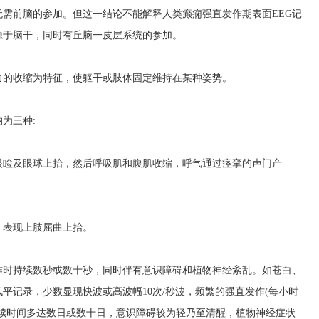
需前脑的参加。但这一结论不能解释人类癫痫强直发作期表面EEG记
源于脑干，同时有丘脑一皮层系统的参加。
力的收缩为特征，使躯干或肢体固定维持在某种姿势。
为三种:
眼睑及眼球上抬，然后呼吸肌和腹肌收缩，呼气通过痉挛的声门产
，表现上肢屈曲上抬。
作时持续数秒或数十秒，同时伴有意识障碍和植物神经紊乱。如苍白、
平记录，少数显现快波或高波幅10次/秒波，频繁的强直发作(每小时
持续时间多达数日或数十日，意识障碍较为轻乃至清醒，植物神经症状