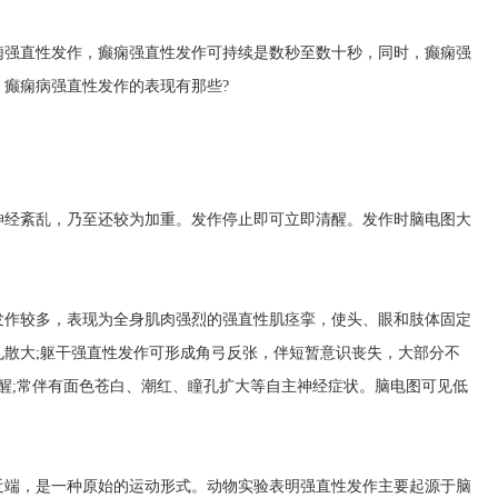
痫强直性发作，癫痫强直性发作可持续是数秒至数十秒，同时，癫痫强
癫痫病强直性发作的表现有那些?
神经紊乱，乃至还较为加重。发作停止即可立即清醒。发作时脑电图大
发作较多，表现为全身肌肉强烈的强直性肌痉挛，使头、眼和肢体固定
散大;躯干强直性发作可形成角弓反张，伴短暂意识丧失，大部分不
清醒;常伴有面色苍白、潮红、瞳孔扩大等自主神经症状。脑电图可见低
近端，是一种原始的运动形式。动物实验表明强直性发作主要起源于脑