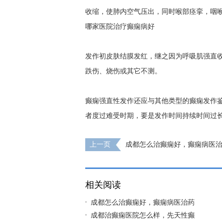
收缩，使肺内空气压出，同时喉部痉挛，咽
哪家医院治疗癫痫病好
发作初皮肤结膜发红，继之因为呼吸肌强直收
跌伤、烧伤或其它不测。
癫痫强直性发作还应与其他类型的癫痫发作
者度过难受时期，要是发作时间持续时间过
上一页
成都怎么治癫痫好，癫痫病医
注意事项?
相关阅读
成都怎么治癫痫好，癫痫病医治药
成都治癫痫医院怎么样，先天性癫