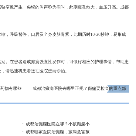
喉狭窄致产生一尖锐的叫声称为痫叫，此期瞳孔散大，血压升高。
成都
缩，呼吸暂停，口唇及全身皮肤青紫，此期历时10-20秒钟，易形成
鉴别。在患者造成癫痫强直性发作时，可做好相应的护理事情，帮助患
长，请迅速将患者送往医院进而诊治。
治药物有哪些
​成都治癫痫医院去哪里正规？癫痫要检查的重点部
位？
下一页
成都治癫痫医院在哪？小孩癫痫小
成都哪家医院治癫痫，癫痫危害孩