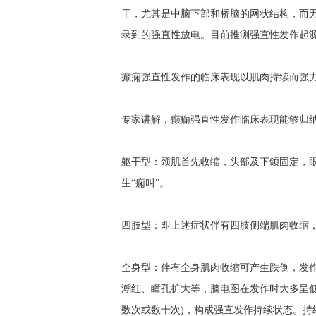
干，尤其是中脑下部和桥脑的网状结构，而无
录到的强直性放电。目前推测强直性发作起
癫痫强直性发作的临床表现以肌肉持续而强
专家讲解，癫痫强直性发作临床表现能够归纳
躯干型：颈肌首先收缩，头部及下颌固定，
生“痫叫”。
四肢型：即上述症状伴有四肢侧端肌肉收缩
全身型：伴有全身肌肉收缩可产生跌倒，发
潮红、瞳孔扩大等，脑电图在发作时大多呈低
数次或数十次)，构成强直发作持续状态。