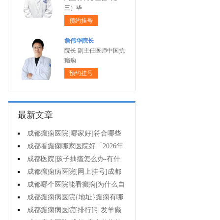
三）毕
预约挂号
詹伟华院长
院长 副主任医师中国抗
癫痫
预约挂号
最新文章
成都癫痫医院[哪家好]符合哪些
条件可减药、停药?
成都看癫痫哪家医院好「2026年
度公布」孩子高烧不退当心变成癫
成都医院|孩子抽搐怎么办-有什
痫!
么好的方法可以预防癫痫发作?
成都癫痫病医院[网上挂号]成都
哪里有治疗癫痫的中医?
成都哪个医院能看癫痫|为什么自
己会得癫痫病?
成都癫痫病医院{地址}癫痫有哪
些危害?
成都癫痫病医院[排行]引发羊癫