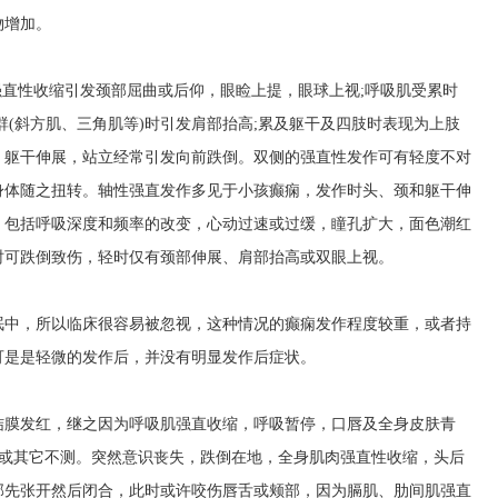
物增加。
的强直性收缩引发颈部屈曲或后仰，眼睑上提，眼球上视;呼吸肌受累时
群(斜方肌、三角肌等)时引发肩部抬高;累及躯干及四肢时表现为上肢
，躯干伸展，站立经常引发向前跌倒。双侧的强直性发作可有轻度不对
身体随之扭转。轴性强直发作多见于小孩癫痫，发作时头、颈和躯干伸
，包括呼吸深度和频率的改变，心动过速或过缓，瞳孔扩大，面色潮红
时可跌倒致伤，轻时仅有颈部伸展、肩部抬高或双眼上视。
眠中，所以临床很容易被忽视，这种情况的癫痫发作程度较重，或者持
可是是轻微的发作后，并没有明显发作后症状。
结膜发红，继之因为呼吸肌强直收缩，呼吸暂停，口唇及全身皮肤青
烧伤或其它不测。突然意识丧失，跌倒在地，全身肌肉强直性收缩，头后
部先张开然后闭合，此时或许咬伤唇舌或颊部，因为膈肌、肋间肌强直