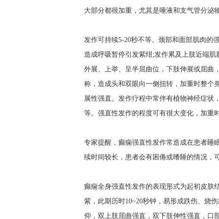
大部分都很加重，尤其是唾液和支气管分泌
发作可持续5-20秒不等。颈部和面部肌肉
造成呼吸暂停引发紫绀;发作累及上肢近端肌
外展、上举、呈半屈曲位，下肢伸展或屈曲
称，造成头和双眼向一侧扭转，加重时整个
展性强直。发作疗程中常伴有植物神经症状
等。强直性发作的程度可有很大变化，加重
专家提醒，癫痫强直性发作常造成在患者睡
续时间较长，患者会有困倦或嗜睡的情况，
癫痫全身强直性发作的表现形式为起初皮肤
紫，此期历时10~20秒钟，易形成跌伤、
仰，双上肢屈曲强直，双下肢伸性强直，口