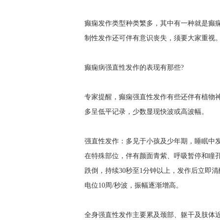
癫痫发作类型种类繁多，其中有一种就是癫
制性发作还可伴有意识丧失，须要大家重视。
癫痫病强直性发作的表现有那些?
专家提醒，癫痫强直性发作有些还伴有植物
多呈低平记录，少数显现快波或高波幅。
强直性发作：多见于小孩及少年期，睡眠中
在特殊部位，伴有颜面青紫、呼吸暂停和瞳孔
跌倒，持续30秒至1分钟以上，发作后立即
电位10周/秒波，振幅逐渐增高。
全身强直性发作主要累及颈部、躯干及肢体