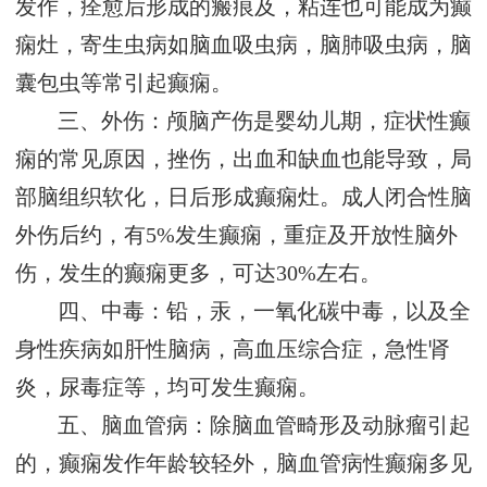
发作，痊愈后形成的瘢痕及，粘连也可能成为癫
痫灶，寄生虫病如脑血吸虫病，脑肺吸虫病，脑
囊包虫等常引起癫痫。
三、外伤：颅脑产伤是婴幼儿期，症状性癫
痫的常见原因，挫伤，出血和缺血也能导致，局
部脑组织软化，日后形成癫痫灶。成人闭合性脑
外伤后约，有5%发生癫痫，重症及开放性脑外
伤，发生的癫痫更多，可达30%左右。
四、中毒：铅，汞，一氧化碳中毒，以及全
身性疾病如肝性脑病，高血压综合症，急性肾
炎，尿毒症等，均可发生癫痫。
五、脑血管病：除脑血管畸形及动脉瘤引起
的，癫痫发作年龄较轻外，脑血管病性癫痫多见