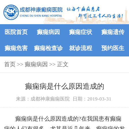
医院首页
癫痫病因
癫痫症状
癫痫遗传
癫痫危害
癫痫检查诊
就诊流程
预约医生
首页
>>
癫痫病因
断
>> 正文
癫痫病是什么原因造成的
来源：成都神康癫痫医院
日期：2019-03-31
癫痫病是什么原因造成的?在我国患有癫痫
病的人们有很多，尤其是近几年来，癫痫病的发