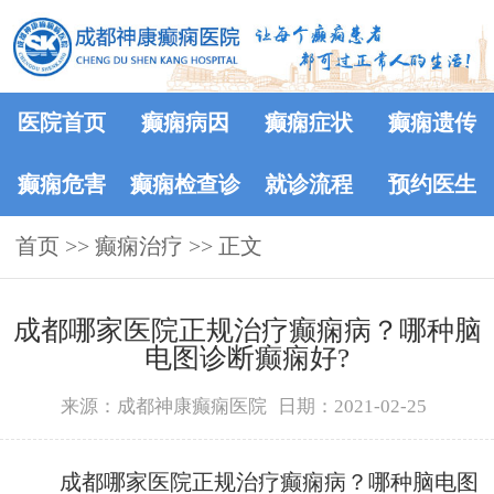
医院首页
癫痫病因
癫痫症状
癫痫遗传
癫痫危害
癫痫检查诊
就诊流程
预约医生
首页
>>
癫痫治疗
断
>> 正文
​成都哪家医院正规治疗癫痫病？哪种脑
电图诊断癫痫好?
来源：成都神康癫痫医院
日期：2021-02-25
成都哪家医院正规治疗癫痫病？哪种脑电图