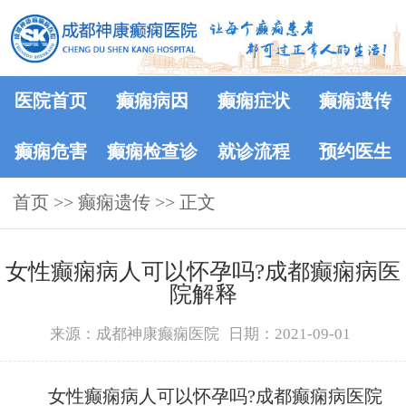
医院首页
癫痫病因
癫痫症状
癫痫遗传
癫痫危害
癫痫检查诊
就诊流程
预约医生
首页
>>
癫痫遗传
断
>> 正文
女性癫痫病人可以怀孕吗?成都癫痫病医
院解释
来源：成都神康癫痫医院
日期：2021-09-01
女性癫痫病人可以怀孕吗?成都癫痫病医院