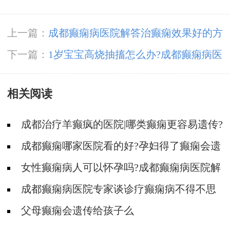
上一篇：
成都癫痫病医院解答治癫痫效果好的方
法
下一篇：
1岁宝宝高烧抽搐怎么办?成都癫痫病医
院小儿专家
相关阅读
成都治疗羊癫疯的医院|哪类癫痫更容易遗传?
成都癫痫哪家医院看的好?孕妇得了癫痫会遗
传给宝宝吗?
女性癫痫病人可以怀孕吗?成都癫痫病医院解
释
成都癫痫病医院专家谈诊疗癫痫病不得不思
考遗传情况
父母癫痫会遗传给孩子么