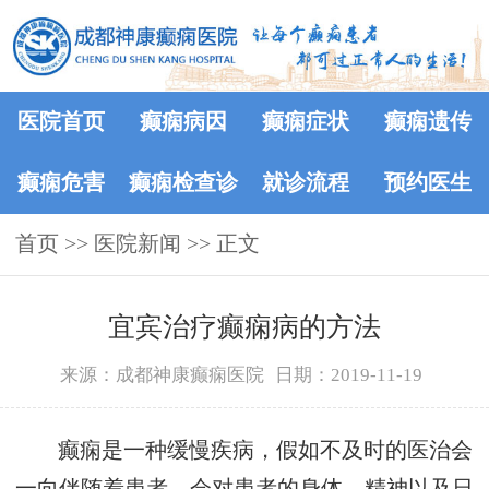
医院首页
癫痫病因
癫痫症状
癫痫遗传
癫痫危害
癫痫检查诊
就诊流程
预约医生
首页
>>
医院新闻
断
>> 正文
宜宾治疗癫痫病的方法
来源：成都神康癫痫医院
日期：2019-11-19
癫痫是一种缓慢疾病，假如不及时的医治会
一向伴随着患者，会对患者的身体、精神以及日