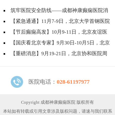
筑牢医院安全防线——成都神康癫痫医院消
防安全培训纪实
【紧急通通】11月7-9日，北京大学首钢医院
神经内科胡颖教授亲临成都会诊，破解癫痫疑难
【节后癫痫高发】10月9-11日，北京友谊医
院陈葵博士免费会诊+治疗援助，破解癫痫难
【国庆看北京专家】9月30日-10月5日，北京
题！
天坛&首钢医院两大专家蓉城亲诊+癫痫大额救
【重磅消息】9月19-21日，北京协和医院周
助，速约！
祥琴教授成都领衔会诊，共筑全年龄段抗癫防
线！
医院电话：
028-61197977
Copyright 成都神康癫痫医院 版权所有
本站如有转载或引用文章涉及版权问题，请速与我们联系