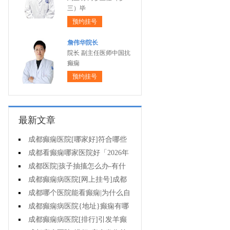
三）毕
预约挂号
詹伟华院长
院长 副主任医师中国抗
癫痫
预约挂号
最新文章
成都癫痫医院[哪家好]符合哪些
条件可减药、停药?
成都看癫痫哪家医院好「2026年
度公布」孩子高烧不退当心变成癫
成都医院|孩子抽搐怎么办-有什
痫!
么好的方法可以预防癫痫发作?
成都癫痫病医院[网上挂号]成都
哪里有治疗癫痫的中医?
成都哪个医院能看癫痫|为什么自
己会得癫痫病?
成都癫痫病医院{地址}癫痫有哪
些危害?
成都癫痫病医院[排行]引发羊癫