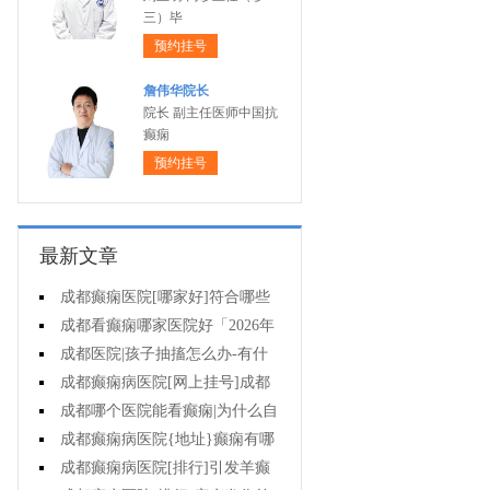
三）毕
预约挂号
詹伟华院长
院长 副主任医师中国抗
癫痫
预约挂号
最新文章
成都癫痫医院[哪家好]符合哪些
条件可减药、停药?
成都看癫痫哪家医院好「2026年
度公布」孩子高烧不退当心变成癫
成都医院|孩子抽搐怎么办-有什
痫!
么好的方法可以预防癫痫发作?
成都癫痫病医院[网上挂号]成都
哪里有治疗癫痫的中医?
成都哪个医院能看癫痫|为什么自
己会得癫痫病?
成都癫痫病医院{地址}癫痫有哪
些危害?
成都癫痫病医院[排行]引发羊癫