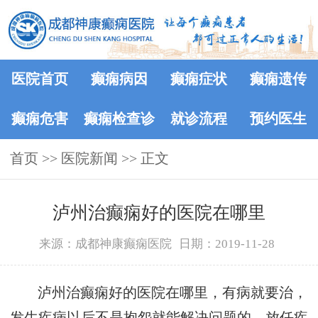
医院首页
癫痫病因
癫痫症状
癫痫遗传
癫痫危害
癫痫检查诊
就诊流程
预约医生
首页
>>
医院新闻
断
>> 正文
泸州治癫痫好的医院在哪里
来源：成都神康癫痫医院
日期：2019-11-28
泸州治癫痫好的医院在哪里，有病就要治，
发生疾病以后不是抱怨就能解决问题的，放任疾