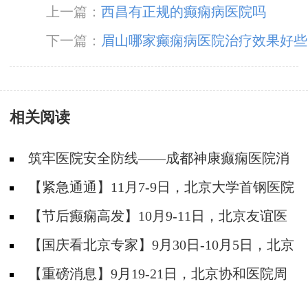
上一篇：
西昌有正规的癫痫病医院吗
下一篇：
眉山哪家癫痫病医院治疗效果好些
相关阅读
筑牢医院安全防线——成都神康癫痫医院消
防安全培训纪实
【紧急通通】11月7-9日，北京大学首钢医院
神经内科胡颖教授亲临成都会诊，破解癫痫疑难
【节后癫痫高发】10月9-11日，北京友谊医
院陈葵博士免费会诊+治疗援助，破解癫痫难
【国庆看北京专家】9月30日-10月5日，北京
题！
天坛&首钢医院两大专家蓉城亲诊+癫痫大额救
【重磅消息】9月19-21日，北京协和医院周
助，速约！
祥琴教授成都领衔会诊，共筑全年龄段抗癫防