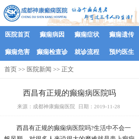
医院首页
癫痫病因
癫痫症状
癫痫遗传
癫痫危害
癫痫检查诊
就诊流程
预约医生
首页
>>
医院新闻
断
>> 正文
西昌有正规的癫痫病医院吗
来源：成都神康癫痫医院
日期：2019-11-28
西昌有正规的癫痫病医院吗?生活中不会一
帆风顺，对很多人来说很大的磨难就是患上癫痫