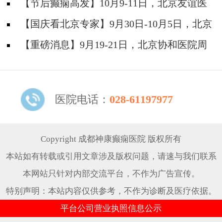
神经内科胡颖教授亲临成都会诊，破解癫痫疑难
【节后癫痫高发】10月9-11日，北京友谊医
院陈葵博士免费会诊+治疗援助，破解癫痫难
【国庆看北京专家】9月30日-10月5日，北京
题！
天坛&首钢医院两大专家蓉城亲诊+癫痫大额救
【重磅消息】9月19-21日，北京协和医院周
助，速约！
祥琴教授成都领衔会诊，共筑全年龄段抗癫防
线！
医院电话：
028-61197977
Copyright 成都神康癫痫医院 版权所有
本站如有转载或引用文章涉及版权问题，请速与我们联系
本网站只针对内部交流平台，不作为广告宣传。
特别声明：本站内容仅供参考，不作为诊断及医疗依据。
平台公司营业执照信息公示