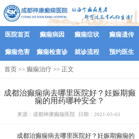
医院首页
癫痫病因
癫痫症状
癫痫遗传
癫痫危害
癫痫检查诊
就诊流程
预约医生
首页
>>
癫痫治疗
断
>> 正文
​成都治癫痫病去哪里医院好？妊娠期癫
痫的用药哪种安全？
来源：成都神康癫痫医院
日期：2021-03-03
成都治癫痫病去哪里医院好？妊娠期癫痫的