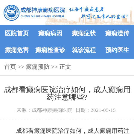
医院首页
癫痫病因
癫痫症状
癫痫遗传
癫痫危害
癫痫检查诊
就诊流程
预约医生
首页
>>
癫痫预防
断
>> 正文
成都看癫痫医院治疗如何，成人癫痫用
药注意哪些?
来源：成都神康癫痫医院
日期：2021-05-15
成都看癫痫医院治疗如何，成人癫痫用药注