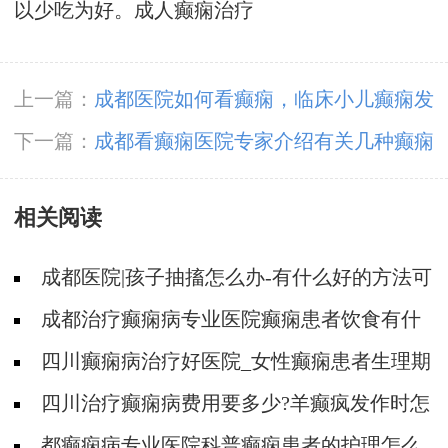
以少吃为好。
成人癫痫治疗
上一篇：
成都医院如何看癫痫，临床小儿癫痫发
作如何鉴别?
下一篇：
成都看癫痫医院专家介绍有关几种癫痫
病的诊疗方式?
相关阅读
成都医院|孩子抽搐怎么办-有什么好的方法可
以预防癫痫发作?
成都治疗癫痫病专业医院癫痫患者饮食有什
么特殊注意事项?
四川癫痫病治疗好医院_女性癫痫患者生理期
要注意什么?
四川治疗癫痫病费用要多少?羊癫疯发作时怎
么护理?
都癫痫病专业医院科普癫痫患者的护理怎么