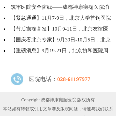
筑牢医院安全防线——成都神康癫痫医院消
防安全培训纪实
【紧急通通】11月7-9日，北京大学首钢医院
神经内科胡颖教授亲临成都会诊，破解癫痫疑难
【节后癫痫高发】10月9-11日，北京友谊医
院陈葵博士免费会诊+治疗援助，破解癫痫难
【国庆看北京专家】9月30日-10月5日，北京
题！
天坛&首钢医院两大专家蓉城亲诊+癫痫大额救
【重磅消息】9月19-21日，北京协和医院周
助，速约！
祥琴教授成都领衔会诊，共筑全年龄段抗癫防
线！
医院电话：
028-61197977
Copyright 成都神康癫痫医院 版权所有
本站如有转载或引用文章涉及版权问题，请速与我们联系