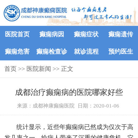
医院首页
癫痫病因
癫痫症状
癫痫遗传
癫痫危害
癫痫检查诊
就诊流程
预约医生
首页
>>
医院新闻
断
>> 正文
成都治疗癫痫病的医院哪家好些
来源：成都神康癫痫医院
日期：2020-01-06
统计显示，近些年癫痫病已然成为仅次于高
发几率之一，给病人带来了沉重的健康危机。它